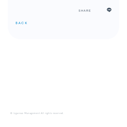
SHARE
BACK
メンバーコンテンツ
© Ligareaz Management All rights reserved.