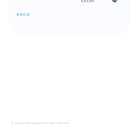
SHARE
BACK
メンバーコンテンツ
© Ligareaz Management All rights reserved.