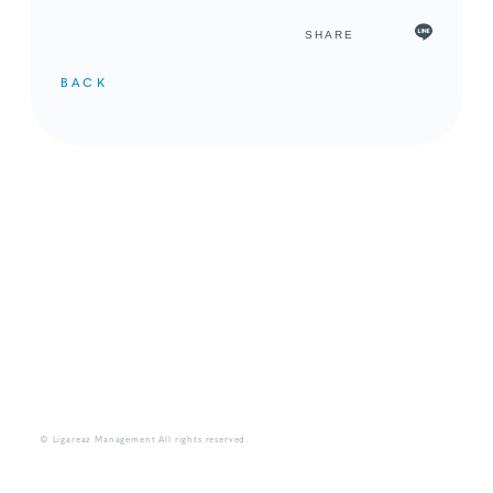
SHARE
BACK
メンバーコンテンツ
© Ligareaz Management All rights reserved.