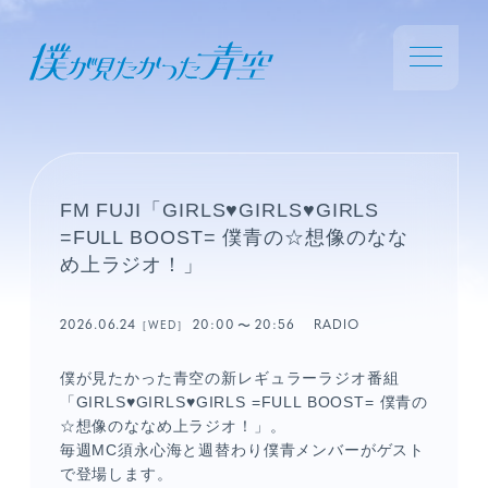
FM FUJI「GIRLS♥GIRLS♥GIRLS
=FULL BOOST= 僕青の☆想像のなな
め上ラジオ！」
2026.06.24
20:00
20:56
RADIO
［WED］
僕が見たかった青空の新レギュラーラジオ番組
「
GIRLS♥GIRLS♥GIRLS =FULL BOOST=
僕青の
☆想像のななめ上ラジオ！」。
毎週
MC
須永⼼海と週替わり僕青メンバーがゲスト
で登場します。