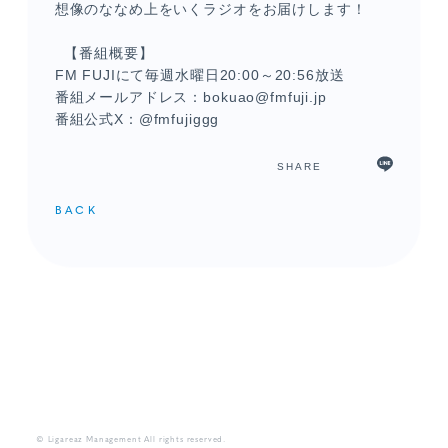
想像のななめ上をいくラジオをお届けします！
【番組概要】
FM FUJI
にて毎週水曜日
20:00
～
20:56
放送
番組メールアドレス：
bokuao@fmfuji.jp
番組公式
X
：
@fmfujiggg
SHARE
BACK
メンバーコンテンツ
© Ligareaz Management All rights reserved.