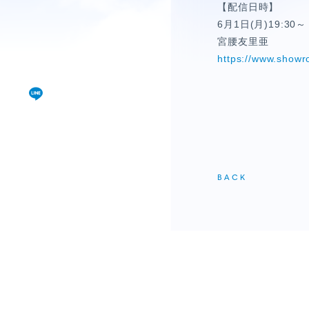
視聴覚室
【配信日時】
6月1日(月)19:30～
RADIO
宮腰友里亜
https://www.showr
思い出
PHOTO
動画
MOVIE
BACK
動画/短編動画
S