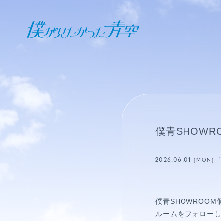
オフィシャル ファンクラブ
JOIN
LOGIN
日記
僕青SHOWR
BLOG
2026.06.01
［MON］
報告日誌
STAFF BLOG
僕青SHOWROO
ルームをフォロー