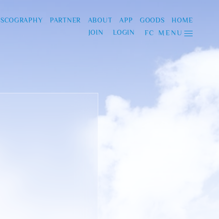
ISCOGRAPHY
PARTNER
ABOUT
APP
GOODS
HOME
JOIN
LOGIN
FC MENU