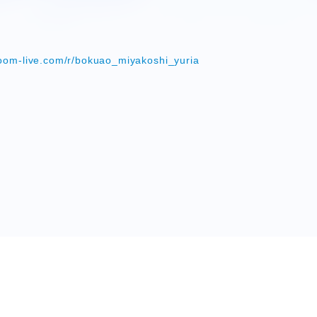
oom-live.com/r/bokuao_miyakoshi_yuria
HORT MOVIE