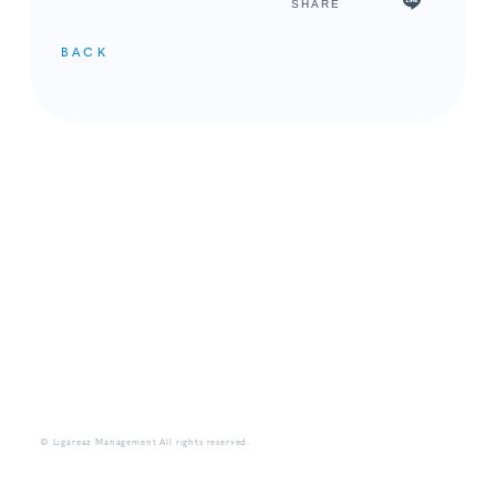
SHARE
BACK
メンバーコンテンツ
© Ligareaz Management All rights reserved.