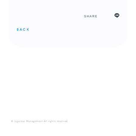
SHARE
BACK
メンバーコンテンツ
© Ligareaz Management All rights reserved.