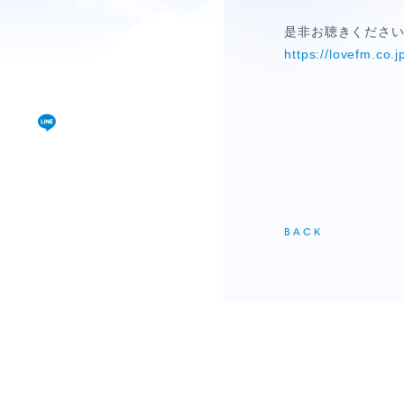
視聴覚室
是非お聴きくださ
RADIO
https://lovefm.co
思い出
PHOTO
動画
MOVIE
BACK
動画/短編動画
S