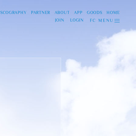
ISCOGRAPHY
PARTNER
ABOUT
APP
GOODS
HOME
JOIN
LOGIN
FC MENU