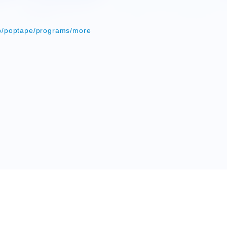
い
.jp/poptape/programs/more
HORT MOVIE