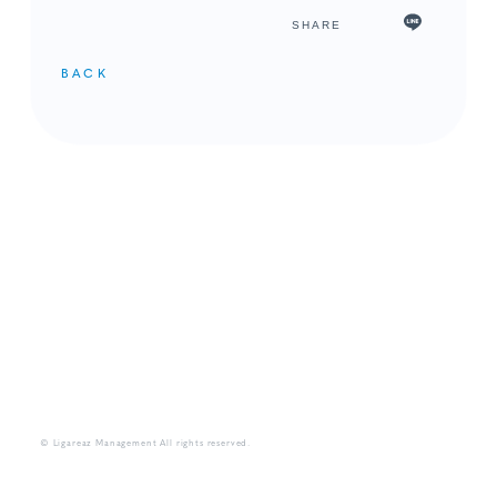
SHARE
BACK
メンバーコンテンツ
© Ligareaz Management All rights reserved.