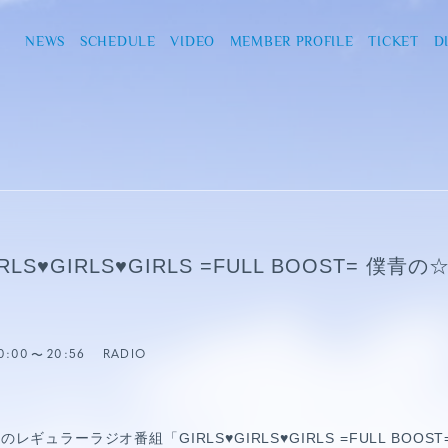
NEWS
SCHEDULE
VIDEO
MEMBER PROFILE
TICKET
D
IRLS♥GIRLS♥GIRLS =FULL BOOST= 僕
0:00
20:56
RADIO
空のレギュラーラジオ番組「
GIRLS♥GIRLS♥GIRLS =FULL BOOS