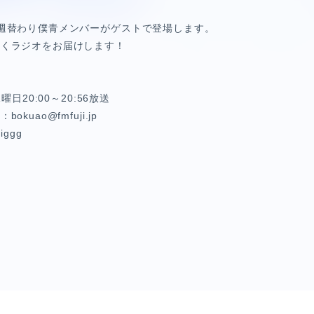
。
週替わり僕青メンバーがゲストで登場します。
いくラジオをお届けします！
水曜日
20:00
～
20:56
放送
ス：
bokuao@fmfuji.jp
iggg
HORT MOVIE