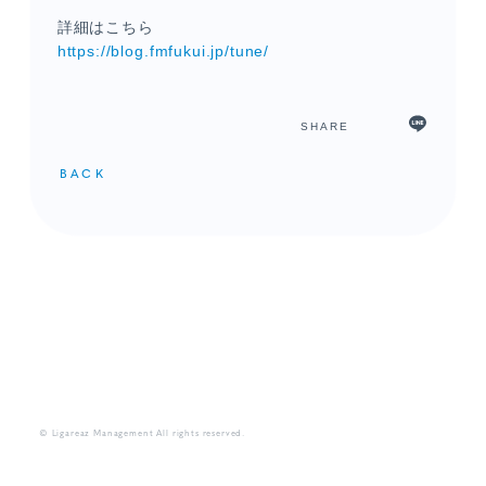
詳細はこちら
https://blog.fmfukui.jp/tune/
SHARE
BACK
メンバーコンテンツ
© Ligareaz Management All rights reserved.