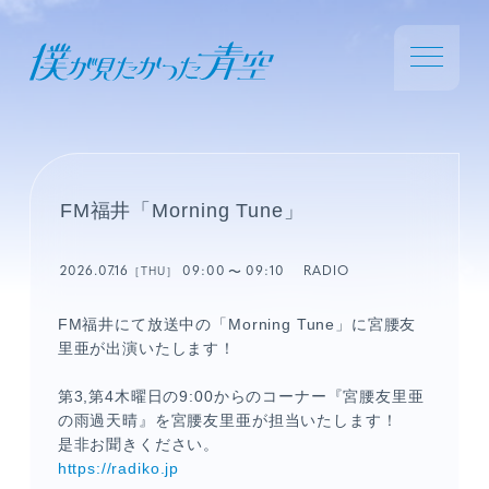
FM福井「Morning Tune」
2026.07.16
09:00
09:10
RADIO
［THU］
FM福井にて放送中の「Morning Tune」に宮腰友
里亜が出演いたします！
第
3,
第
4
木曜日の
9:00
からの
コーナー『宮腰友里亜
の雨過天晴』を宮腰友里亜が担当いたします！
是非お聞きください。
https://radiko.jp