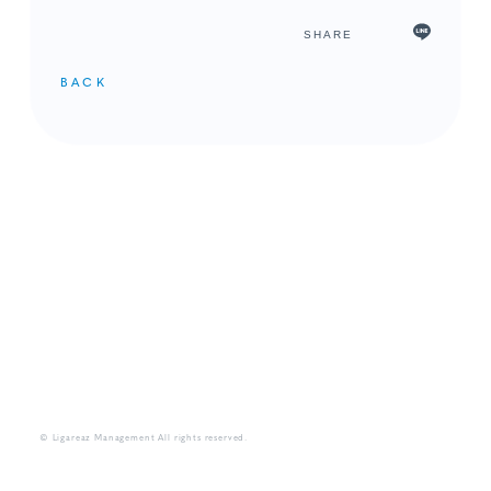
SHARE
BACK
メンバーコンテンツ
© Ligareaz Management All rights reserved.