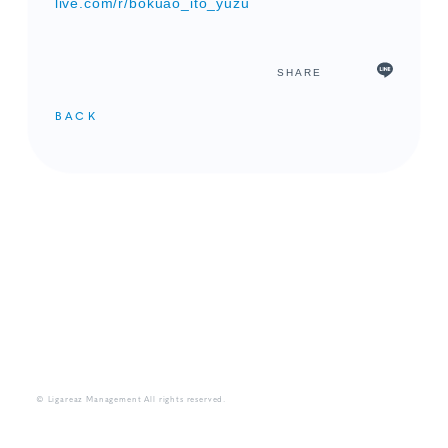
live.com/r/bokuao_ito_yuzu
SHARE
BACK
メンバーコンテンツ
© Ligareaz Management All rights reserved.