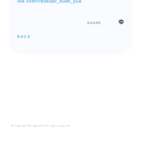
live.com/r/bokuao_kudo_yua
SHARE
BACK
メンバーコンテンツ
© Ligareaz Management All rights reserved.