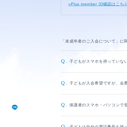
視聴覚室
»Plus member ID確認はこち
RADIO
思い出
「未成年者のご入会について」に
PHOTO
動画
Q.
子どもがスマホを持っていな
MOVIE
Q.
子どもが入会希望ですが、会
動画/短編動画
S
Q.
保護者のスマホ・パソコンで
Q.
子どもは自分の電話番号を持