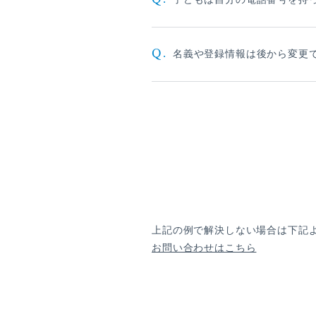
僕青相性診断
GAM
直感！推し探し
Q.
名義や登録情報は後から変更
上記の例で解決しない場合は下記
お問い合わせはこちら